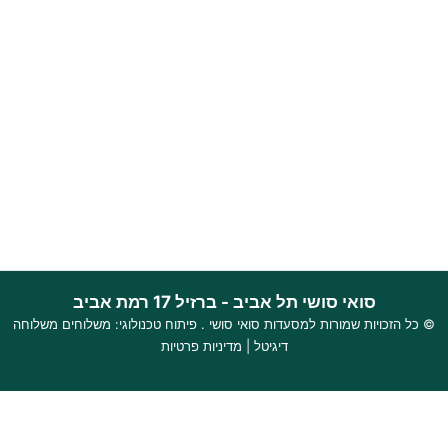
סואי סושי תל אביב - ברזיל 17 רמת אביב
© כל הזכויות שמורות למסעדות
סואי סושי
. פיתוח טכנולוגי:
משלוחים
משלוחה
דיגיטל
|
מדיניות פרטיות
האתר שלנו משתמש בקוקיז כדי להבטיח חוויית גלישה חלקה, לנתח שימוש
באתר ולהתאים תוכן ושירותים אישיים עבורך.