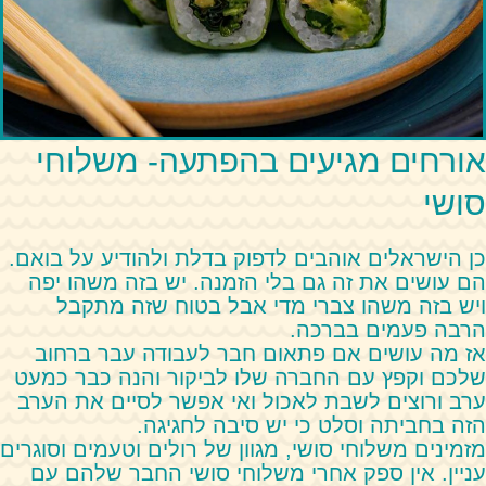
אורחים מגיעים בהפתעה- משלוחי
סושי
כן הישראלים אוהבים לדפוק בדלת ולהודיע על בואם.
הם עושים את זה גם בלי הזמנה. יש בזה משהו יפה
ויש בזה משהו צברי מדי אבל בטוח שזה מתקבל
הרבה פעמים בברכה.
אז מה עושים אם פתאום חבר לעבודה עבר ברחוב
שלכם וקפץ עם החברה שלו לביקור והנה כבר כמעט
ערב ורוצים לשבת לאכול ואי אפשר לסיים את הערב
הזה בחביתה וסלט כי יש סיבה לחגיגה.
מזמינים משלוחי סושי, מגוון של רולים וטעמים וסוגרים
עניין. אין ספק אחרי משלוחי סושי החבר שלהם עם